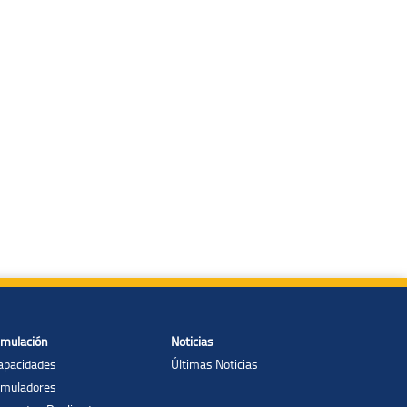
imulación
Noticias
apacidades
Últimas Noticias
imuladores