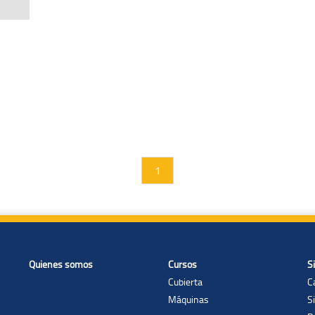
1
Quienes somos
Cursos
S
Cubierta
C
Máquinas
S