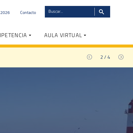
s 2026
Contacto
MPETENCIA
AULA VIRTUAL
2
/
4
MOD