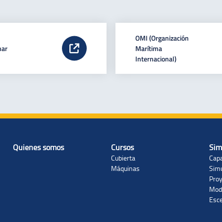
OMI (Organización
mar
Marítima
Internacional)
Quienes somos
Cursos
Sim
Cubierta
Cap
Máquinas
Sim
Proy
Mod
Esc