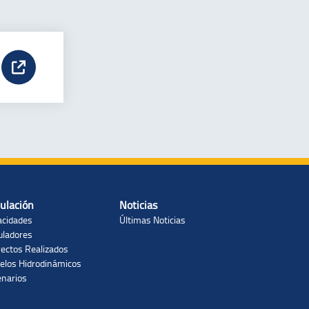
ulación
Noticias
acidades
Últimas Noticias
uladores
ectos Realizados
elos Hidrodinámicos
enarios