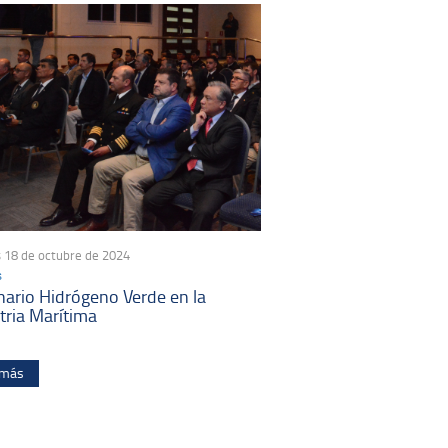
 18 de octubre de 2024
s
ario Hidrógeno Verde en la
tria Marítima
 más