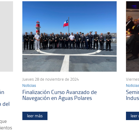
Jueves 28 de noviembre de 2024
Viernes
Noticias
Noticia
ón
Finalización Curso Avanzado de
Semin
Navegación en Aguas Polares
Indus
o del
leer más
leer
 que
ientos