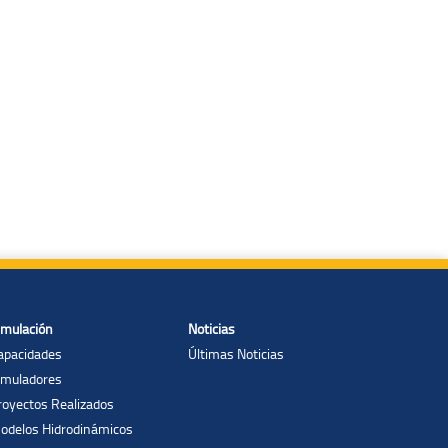
imulación
Noticias
apacidades
Últimas Noticias
imuladores
royectos Realizados
odelos Hidrodinámicos