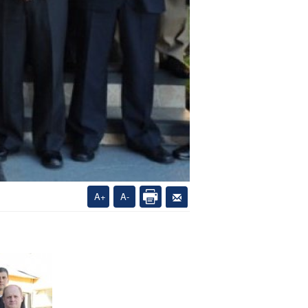
A+
A-