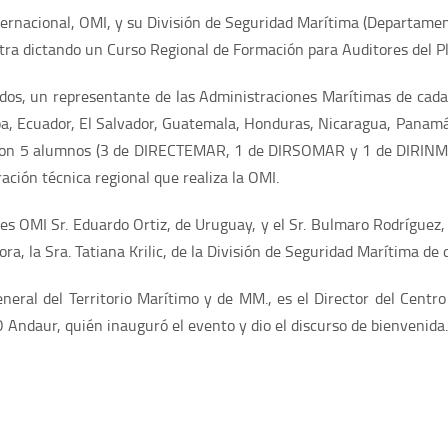
ternacional, OMI, y su División de Seguridad Marítima (Departame
ntra dictando un Curso Regional de Formación para Auditores del 
dos, un representante de las Administraciones Marítimas de cada 
Cuba, Ecuador, El Salvador, Guatemala, Honduras, Nicaragua, Panam
 con 5 alumnos (3 de DIRECTEMAR, 1 de DIRSOMAR y 1 de DIRINMAR).
ración técnica regional que realiza la OMI.
res OMI Sr. Eduardo Ortiz, de Uruguay, y el Sr. Bulmaro Rodríguez
ra, la Sra. Tatiana Krilic, de la División de Seguridad Marítima de
neral del Territorio Marítimo y de MM., es el Director del Centro
Andaur, quién inauguró el evento y dio el discurso de bienvenida.