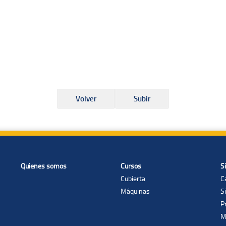
Volver
Subir
Quienes somos
Cursos
S
Cubierta
C
Máquinas
S
P
M