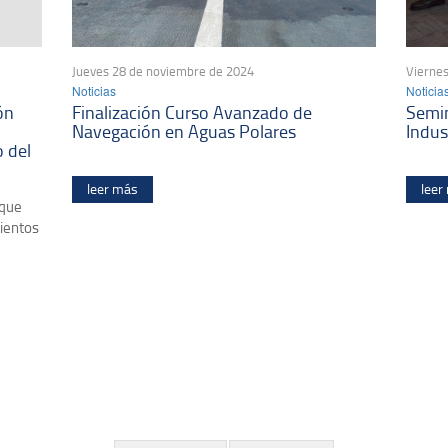
Jueves 28 de noviembre de 2024
Viernes
Noticias
Noticia
ón
Finalización Curso Avanzado de
Semin
Navegación en Aguas Polares
Indus
o del
leer más
leer
 que
ientos