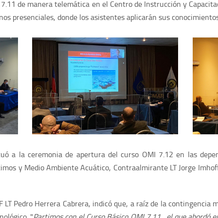
I 7.11 de manera telemática en el Centro de Instrucción y Capaci
s presenciales, donde los asistentes aplicarán sus conocimientos
ctuó a la ceremonia de apertura del curso OMI 7.12 en las depe
ítimos y Medio Ambiente Acuático, Contraalmirante LT Jorge Imhof
 LT Pedro Herrera Cabrera, indicó que, a raíz de la contingencia m
ológico. "
Partimos con el Curso Básico OMI 7.11 , el que abordó e