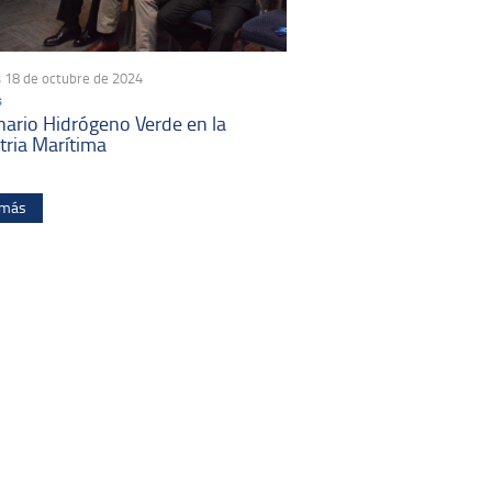
 18 de octubre de 2024
s
ario Hidrógeno Verde en la
tria Marítima
 más