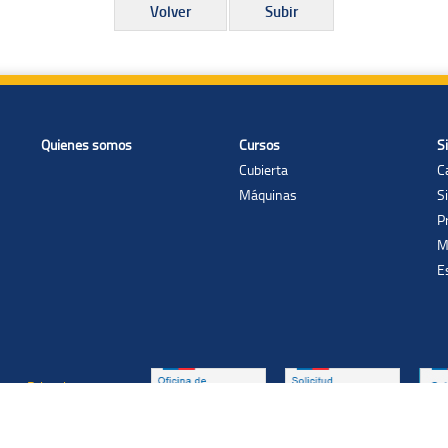
Volver
Subir
Quienes somos
Cursos
S
Cubierta
C
Máquinas
S
P
M
E
as de Privacidad