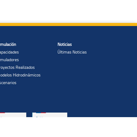
imulación
Noticias
apacidades
Últimas Noticias
imuladores
royectos Realizados
odelos Hidrodinámicos
scenarios